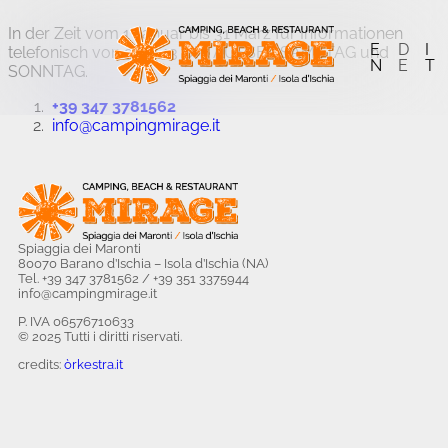
In der Zeit vom 1 Januar bis 31 März für Informationen
E
D
I
telefonisch von 9 bis 13 Uhr AUSSER SAMSTAG und
N
E
T
SONNTAG.
+39 347 3781562
info@campingmirage.it
Spiaggia dei Maronti
80070 Barano d’Ischia – Isola d’Ischia (NA)
Tel. +39 347 3781562 / +39 351 3375944
info@campingmirage.it
P. IVA 06576710633
© 2025 Tutti i diritti riservati.
credits:
òrkestra.it